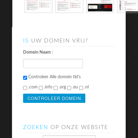
IS
UW DOMEIN VRIJ?
Domein Naam :
Controleer Alle domein tld's
.com
.info
.org
.eu
.nl
ZOEKEN
OP ONZE WEBSITE